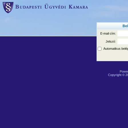
Bel
E-mail cím:
Jelszó:
Automatikus belé
Powe
Copyright © 